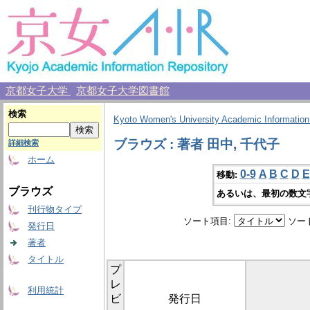
京都女子大学
京都女子大学図書館
検索
Kyoto Women's University Academic Information
ブラウズ : 著者 田中, 千代子
詳細検索
ホーム
0-9
A
B
C
D
E
移動:
ブラウズ
あるいは、最初の数文
刊行物タイプ
ソート項目:
ソー
発行日
著者
タイトル
プ
レ
利用統計
ビ
発行日