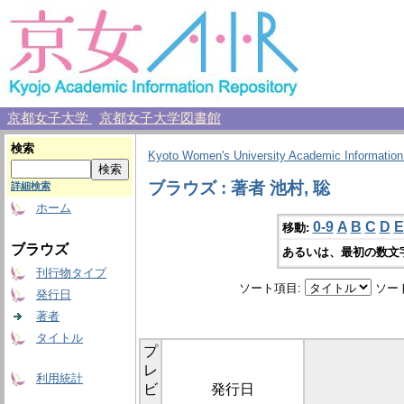
京都女子大学
京都女子大学図書館
検索
Kyoto Women's University Academic Information
ブラウズ : 著者 池村, 聡
詳細検索
ホーム
0-9
A
B
C
D
E
移動:
ブラウズ
あるいは、最初の数文
刊行物タイプ
ソート項目:
ソー
発行日
著者
タイトル
プ
レ
利用統計
ビ
発行日