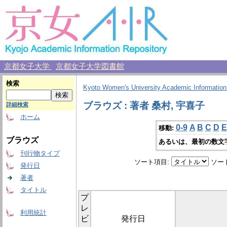
京都女子大学
京都女子大学図書館
検索
Kyoto Women's University Academic Information
ブラウズ : 著者 桑村, 宇喜子
詳細検索
ホーム
0-9
A
B
C
D
E
移動:
ブラウズ
あるいは、最初の数文
刊行物タイプ
ソート項目:
ソー
発行日
著者
タイトル
プ
レ
利用統計
ビ
発行日