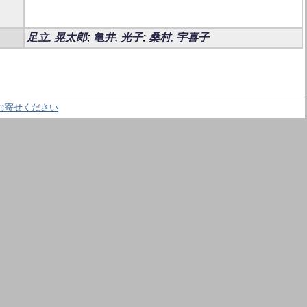
足立, 晃太郎
;
亀井, 光子
;
桑村, 宇喜子
お寄せください