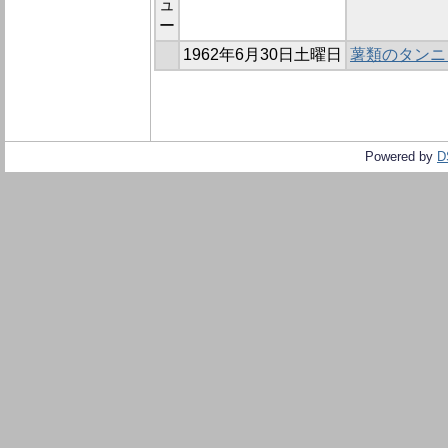
ュ
ー
1962年6月30日土曜日
薯類のタンニ
Powered by
D