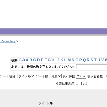
 Repository
>
0-9
A
B
C
D
E
F
G
H
I
J
K
L
M
N
O
P
Q
R
S
T
U
V
移動:
あるいは、最初の数文字を入力してください:
ソート項目:
ソート順:
表示件数
表示著者数:
検索結果表示: 1 - 1 / 1
タイトル