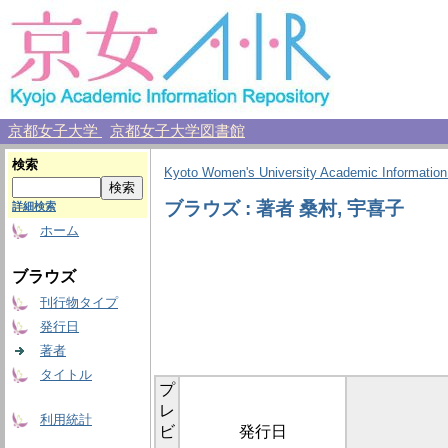
京都女子大学
京都女子大学図書館
検索
Kyoto Women's University Academic Information
ブラウズ : 著者 桑村, 宇喜子
詳細検索
ホーム
ブラウズ
刊行物タイプ
発行日
著者
タイトル
プ
レ
利用統計
ビ
発行日