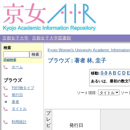
京都女子大学
京都女子大学図書館
検索
Kyoto Women's University Academic Information
ブラウズ : 著者 林, 圭子
詳細検索
ホーム
0-9
A
B
C
D
E
移動:
ブラウズ
あるいは、最初の数文
刊行物タイプ
ソート項目:
ソー
発行日
著者
タイトル
プ
レ
利用統計
ビ
発行日