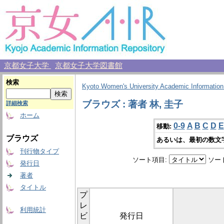
京都女子大学
京都女子大学図書館
検索
Kyoto Women's University Academic Information
ブラウズ : 著者 林, 圭子
詳細検索
ホーム
0-9
A
B
C
D
E
移動:
ブラウズ
あるいは、最初の数文
刊行物タイプ
ソート項目:
ソー
発行日
著者
タイトル
プ
レ
利用統計
ビ
発行日