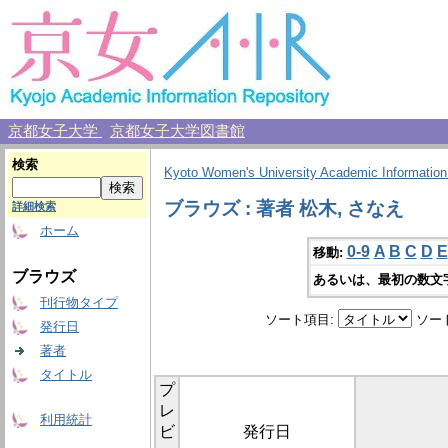
京都女子大学
京都女子大学図書館
検索
Kyoto Women's University Academic Information
ブラウズ : 著者 松木, さなえ
詳細検索
ホーム
0-9
A
B
C
D
E
移動:
ブラウズ
あるいは、最初の数文
刊行物タイプ
ソート項目:
ソー
発行日
著者
タイトル
プ
レ
利用統計
ビ
発行日