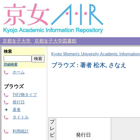
京都女子大学
京都女子大学図書館
検索
Kyoto Women's University Academic Information
ブラウズ : 著者 松木, さなえ
詳細検索
ホーム
ブラウズ
刊行物タイプ
発行日
著者
タイトル
プ
レ
利用統計
ビ
発行日