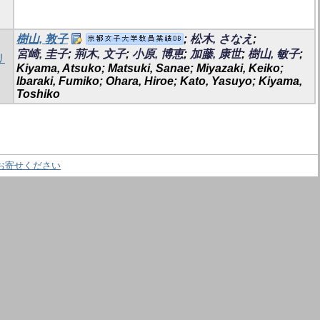
樹山, 敦子
;
松木, さなえ
;
宮崎, 圭子
;
荊木, 文子
;
小原, 博恵
;
加藤, 康世
;
樹山, 敏子
;
リ
Kiyama, Atsuko; Matsuki, Sanae; Miyazaki, Keiko;
Ibaraki, Fumiko; Ohara, Hiroe; Kato, Yasuyo; Kiyama,
Toshiko
お寄せください