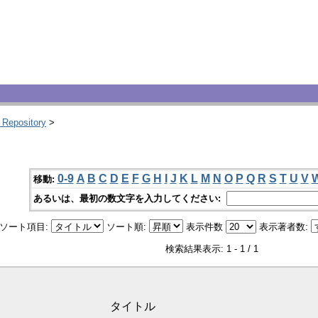
 Repository
>
0-9
A
B
C
D
E
F
G
H
I
J
K
L
M
N
O
P
Q
R
S
T
U
V
移動:
あるいは、最初の数文字を入力してください:
ソート項目:
ソート順:
表示件数
表示著者数:
検索結果表示: 1 - 1 / 1
タイトル