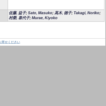
佐藤, 益子
;
Sato, Masuko
;
高木, 徳子
;
Takagi, Noriko
;
村榮, 喜代子
;
Murae, Kiyoko
お寄せください