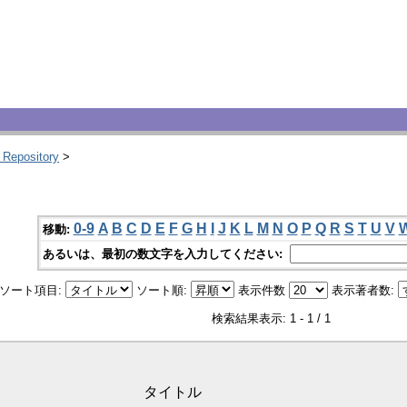
 Repository
>
0-9
A
B
C
D
E
F
G
H
I
J
K
L
M
N
O
P
Q
R
S
T
U
V
移動:
あるいは、最初の数文字を入力してください:
ソート項目:
ソート順:
表示件数
表示著者数:
検索結果表示: 1 - 1 / 1
タイトル