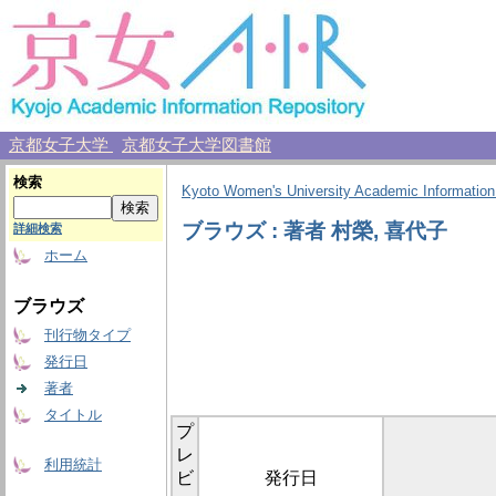
京都女子大学
京都女子大学図書館
検索
Kyoto Women's University Academic Information
ブラウズ : 著者 村榮, 喜代子
詳細検索
ホーム
ブラウズ
刊行物タイプ
発行日
著者
タイトル
プ
レ
利用統計
ビ
発行日