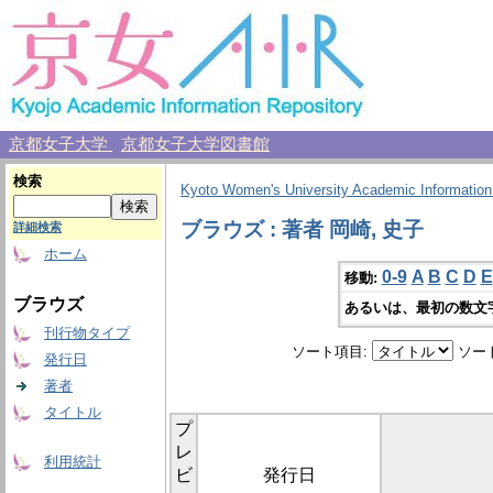
京都女子大学
京都女子大学図書館
検索
Kyoto Women's University Academic Information
ブラウズ : 著者 岡崎, 史子
詳細検索
ホーム
0-9
A
B
C
D
E
移動:
ブラウズ
あるいは、最初の数文
刊行物タイプ
ソート項目:
ソー
発行日
著者
タイトル
プ
レ
利用統計
ビ
発行日