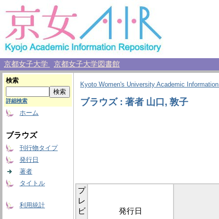
京都女子大学
京都女子大学図書館
検索
Kyoto Women's University Academic Information
ブラウズ : 著者 山口, 敦子
詳細検索
ホーム
ブラウズ
刊行物タイプ
発行日
著者
タイトル
プ
レ
利用統計
ビ
発行日