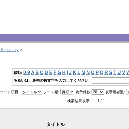
 Repository
>
0-9
A
B
C
D
E
F
G
H
I
J
K
L
M
N
O
P
Q
R
S
T
U
V
移動:
あるいは、最初の数文字を入力してください:
ソート項目:
ソート順:
表示件数
表示著者数:
検索結果表示: 1 - 1 / 1
タイトル