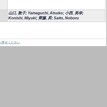
山口, 敦子
;
Yamaguchi, Atsuko
;
小西, 美幸
;
Konishi, Miyuki
;
齊藤, 昇
;
Saito, Noboru
お寄せください