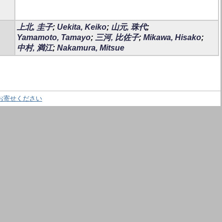
上北, 圭子
;
Uekita, Keiko
;
山元, 珠代
;
Yamamoto, Tamayo
;
三河, 比佐子
;
Mikawa, Hisako
;
中村, 満江
;
Nakamura, Mitsue
お寄せください