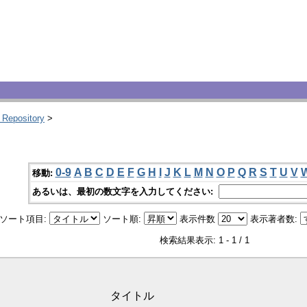
 Repository
>
0-9
A
B
C
D
E
F
G
H
I
J
K
L
M
N
O
P
Q
R
S
T
U
V
移動:
あるいは、最初の数文字を入力してください:
ソート項目:
ソート順:
表示件数
表示著者数:
検索結果表示: 1 - 1 / 1
タイトル