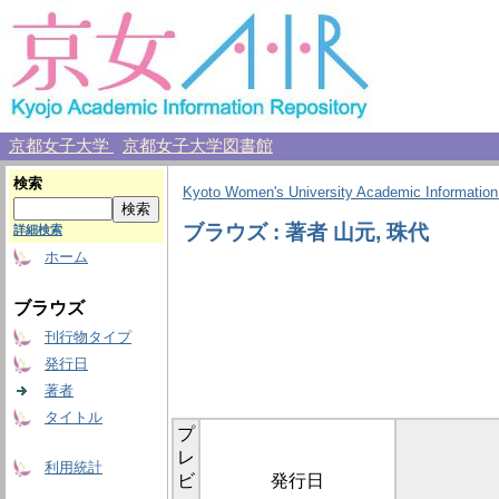
京都女子大学
京都女子大学図書館
検索
Kyoto Women's University Academic Information
ブラウズ : 著者 山元, 珠代
詳細検索
ホーム
ブラウズ
刊行物タイプ
発行日
著者
タイトル
プ
レ
利用統計
ビ
発行日