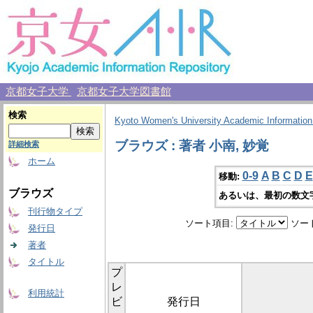
京都女子大学
京都女子大学図書館
検索
Kyoto Women's University Academic Information
ブラウズ : 著者 小南, 妙覚
詳細検索
ホーム
0-9
A
B
C
D
E
移動:
ブラウズ
あるいは、最初の数文
刊行物タイプ
ソート項目:
ソー
発行日
著者
タイトル
プ
レ
利用統計
ビ
発行日