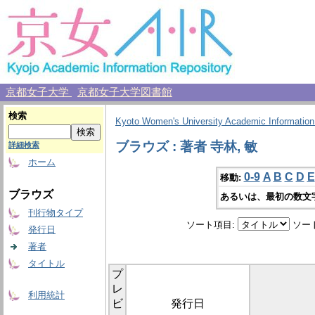
京都女子大学
京都女子大学図書館
検索
Kyoto Women's University Academic Information
ブラウズ : 著者 寺林, 敏
詳細検索
ホーム
0-9
A
B
C
D
E
移動:
ブラウズ
あるいは、最初の数文
刊行物タイプ
ソート項目:
ソー
発行日
著者
タイトル
プ
レ
利用統計
ビ
発行日