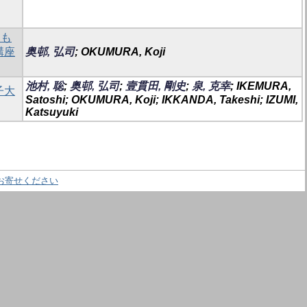
とも
講座
奥邨, 弘司
; OKUMURA, Koji
池村, 聡
;
奥邨, 弘司
;
壹貫田, 剛史
;
泉, 克幸
; IKEMURA,
子大
Satoshi; OKUMURA, Koji; IKKANDA, Takeshi; IZUMI,
Katsuyuki
お寄せください