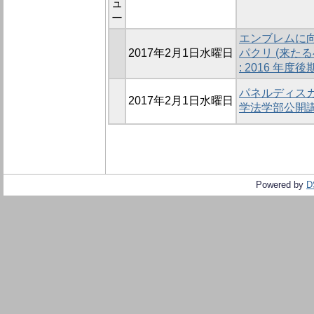
ュ
ー
エンブレムに向
2017年2月1日水曜日
パクリ (来た
: 2016 年度後
パネルディスカ
2017年2月1日水曜日
学法学部公開講座 
Powered by
D