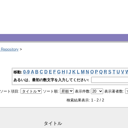
 Repository
>
0-9
A
B
C
D
E
F
G
H
I
J
K
L
M
N
O
P
Q
R
S
T
U
V
移動:
あるいは、最初の数文字を入力してください:
ソート項目:
ソート順:
表示件数
表示著者数:
検索結果表示: 1 - 2 / 2
タイトル