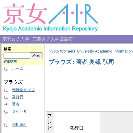
京都女子大学
京都女子大学図書館
検索
Kyoto Women's University Academic Information
ブラウズ : 著者 奥邨, 弘司
詳細検索
ホーム
ブラウズ
刊行物タイプ
発行日
著者
タイトル
プ
レ
利用統計
ビ
発行日