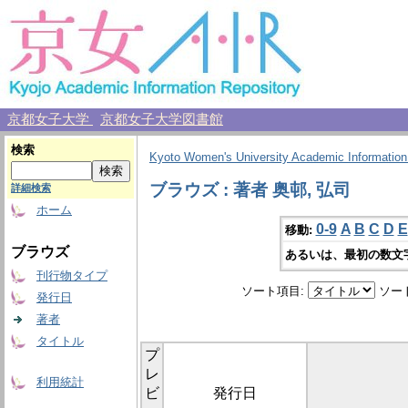
京都女子大学
京都女子大学図書館
検索
Kyoto Women's University Academic Information
ブラウズ : 著者 奥邨, 弘司
詳細検索
ホーム
0-9
A
B
C
D
E
移動:
ブラウズ
あるいは、最初の数文
刊行物タイプ
ソート項目:
ソー
発行日
著者
タイトル
プ
レ
利用統計
ビ
発行日