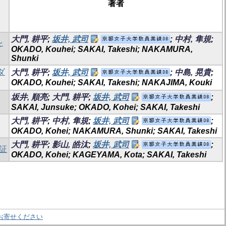
著者
大門, 耕平
;
坂井, 武司
;
中村, 隼規
;
を
OKADO, Kouhei; SAKAI, Takeshi; NAKAMURA,
Shunki
ダ
大門, 耕平
;
坂井, 武司
;
中島, 晃貴
;
OKADO, Kouhei; SAKAI, Takeshi; NAKAJIMA, Kouki
坂井, 順亮
;
大門, 耕平
;
坂井, 武司
;
SAKAI, Junsuke; OKADO, Kohei; SAKAI, Takeshi
大門, 耕平
;
中村, 隼規
;
坂井, 武司
;
OKADO, Kohei; NAKAMURA, Shunki; SAKAI, Takeshi
大門, 耕平
;
影山, 皓汰
;
坂井, 武司
;
証
OKADO, Kohei; KAGEYAMA, Kota; SAKAI, Takeshi
お寄せください