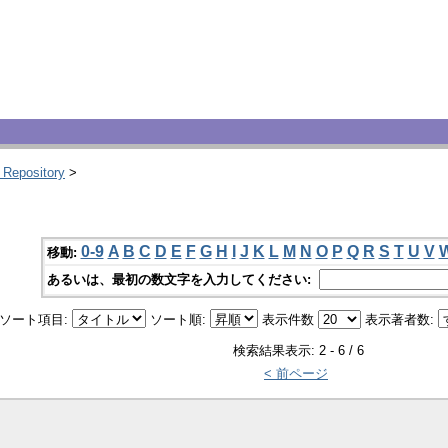
 Repository
>
0-9
A
B
C
D
E
F
G
H
I
J
K
L
M
N
O
P
Q
R
S
T
U
V
移動:
あるいは、最初の数文字を入力してください:
ソート項目:
ソート順:
表示件数
表示著者数:
検索結果表示: 2 - 6 / 6
< 前ページ