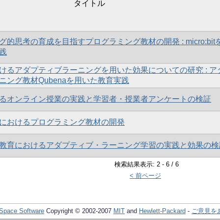
タイトル
的思考の育成を目指すプログラミング教材の開発 : micro:bit
践
けるアダプティブラーニングを用いた効果についての研究 : ア
ニング教材Qubenaを用いた教育実践
るオンライン授業の実践と学習者・授業者アンケートの検証
におけるプログラミング教材の開発
教育におけるアダプティブ・ラーニング学習の実践と効果の検
検索結果表示: 2 - 6 / 6
< 前ページ
Space Software
Copyright © 2002-2007
MIT
and
Hewlett-Packard
-
ご意見を