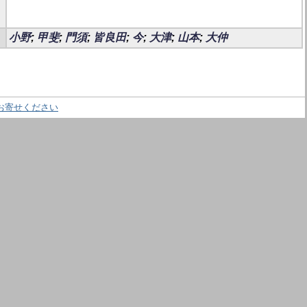
小野
;
甲斐
;
門須
;
皆良田
;
今
;
大津
;
山本
;
大仲
お寄せください