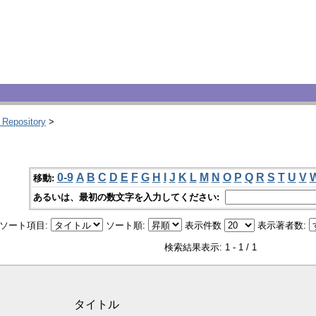
 Repository
>
0-9
A
B
C
D
E
F
G
H
I
J
K
L
M
N
O
P
Q
R
S
T
U
V
移動:
あるいは、最初の数文字を入力してください:
ソート項目:
ソート順:
表示件数
表示著者数:
検索結果表示: 1 - 1 / 1
タイトル