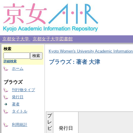
京都女子大学
京都女子大学図書館
検索
Kyoto Women's University Academic Information
ブラウズ : 著者 大津
詳細検索
ホーム
ブラウズ
刊行物タイプ
発行日
著者
タイトル
プ
レ
利用統計
ビ
発行日