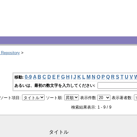
 Repository
>
0-9
A
B
C
D
E
F
G
H
I
J
K
L
M
N
O
P
Q
R
S
T
U
V
移動:
あるいは、最初の数文字を入力してください:
ソート項目:
ソート順:
表示件数
表示著者数:
検索結果表示: 1 - 9 / 9
タイトル