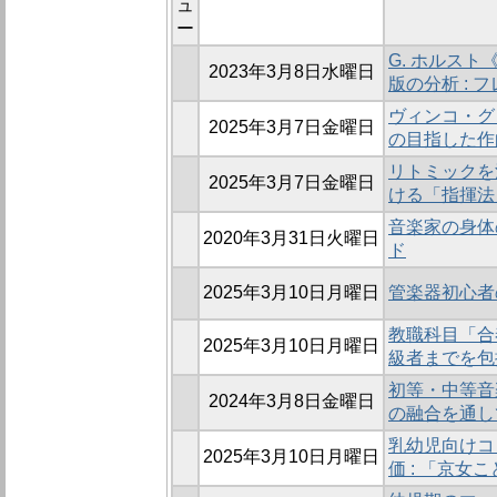
ュ
ー
G. ホルス
2023年3月8日水曜日
版の分析 :
ヴィンコ・グ
2025年3月7日金曜日
の目指した作
リトミックを
2025年3月7日金曜日
ける「指揮法
音楽家の身体
2020年3月31日火曜日
ド
2025年3月10日月曜日
管楽器初心者
教職科目「合
2025年3月10日月曜日
級者までを包
初等・中等音
2024年3月8日金曜日
の融合を通し
乳幼児向けコ
2025年3月10日月曜日
価 : 「京