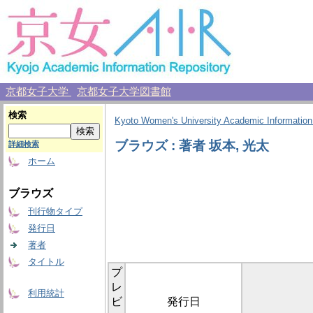
京都女子大学
京都女子大学図書館
検索
Kyoto Women's University Academic Information
ブラウズ : 著者 坂本, 光太
詳細検索
ホーム
ブラウズ
刊行物タイプ
発行日
著者
タイトル
プ
レ
利用統計
ビ
発行日