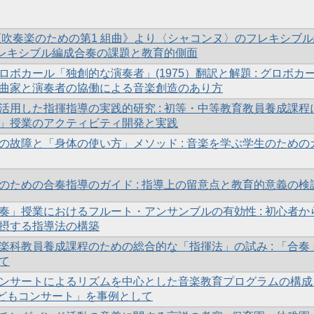
ト《吹奏楽のための第1 組曲》より〈シャコンヌ〉のフレキシブ
 フレキシブル編成合奏の課題と教育的側面
ロボカール「独創的な演奏者」(1975）翻訳と解題 : グロボカ
曲家と演奏者の協働による音楽創造のあり方
活用した指揮指導の実践的研究 : 初等・中等教育教員養成課程
」授業のアクティビティ開発と実践
の故障と「身体の使い方」メソッド : 音楽を学ぶ学生のための
のための合奏指導のガイド : 指導上の留意点と教育的意義の検
奏」授業におけるフルート・アンサンブルの有効性 : 初心者か
摂する指導法の構築
楽科教員養成課程のための総合的な「指揮法」の試み : 「合奏
て
ンサートによるリズムを中心とした音楽教育プログラムの構成
女こどもコンサート」を事例として