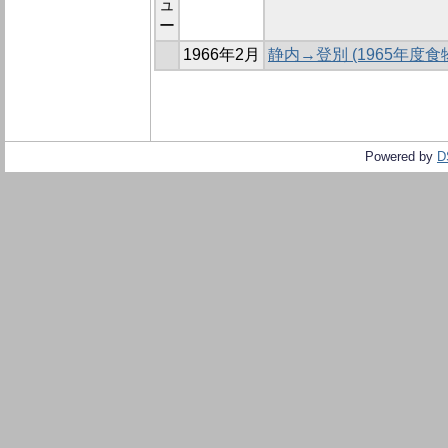
ュ
ー
1966年2月
静内→登別 (1965年度
Powered by
D