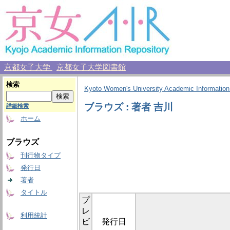
京都女子大学
京都女子大学図書館
検索
Kyoto Women's University Academic Information
ブラウズ : 著者 吉川
詳細検索
ホーム
ブラウズ
刊行物タイプ
発行日
著者
タイトル
プ
レ
利用統計
ビ
発行日