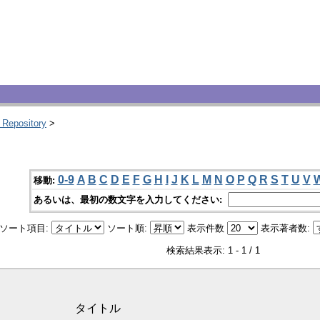
 Repository
>
0-9
A
B
C
D
E
F
G
H
I
J
K
L
M
N
O
P
Q
R
S
T
U
V
移動:
あるいは、最初の数文字を入力してください:
ソート項目:
ソート順:
表示件数
表示著者数:
検索結果表示: 1 - 1 / 1
タイトル