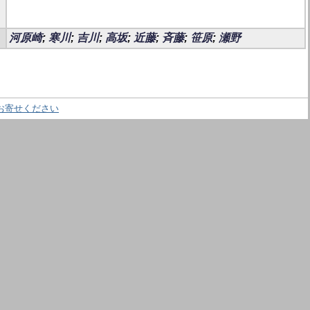
河原崎
;
寒川
;
吉川
;
高坂
;
近藤
;
斉藤
;
笹原
;
瀬野
お寄せください