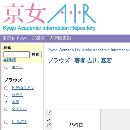
京都女子大学
京都女子大学図書館
検索
Kyoto Women's University Academic Information
ブラウズ : 著者 吉川, 嘉宏
詳細検索
ホーム
ブラウズ
刊行物タイプ
発行日
著者
タイトル
プ
レ
利用統計
ビ
発行日