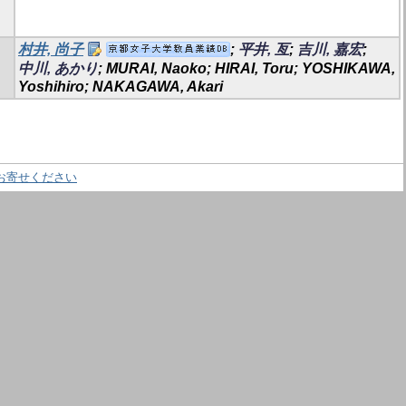
村井, 尚子
;
平井, 亙
;
吉川, 嘉宏
;
中川, あかり
; MURAI, Naoko; HIRAI, Toru; YOSHIKAWA,
Yoshihiro; NAKAGAWA, Akari
お寄せください