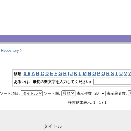
 Repository
>
0-9
A
B
C
D
E
F
G
H
I
J
K
L
M
N
O
P
Q
R
S
T
U
V
移動:
あるいは、最初の数文字を入力してください:
ソート項目:
ソート順:
表示件数
表示著者数:
検索結果表示: 1 - 1 / 1
タイトル