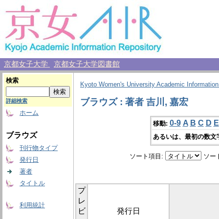
京都女子大学
京都女子大学図書館
検索
Kyoto Women's University Academic Information
ブラウズ : 著者 吉川, 嘉宏
詳細検索
ホーム
0-9
A
B
C
D
E
移動:
ブラウズ
あるいは、最初の数文
刊行物タイプ
ソート項目:
ソー
発行日
著者
タイトル
プ
レ
利用統計
ビ
発行日