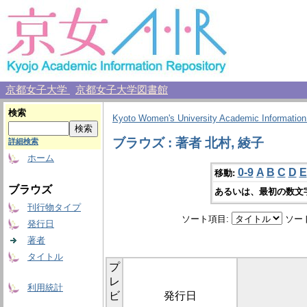
京都女子大学
京都女子大学図書館
検索
Kyoto Women's University Academic Information
ブラウズ : 著者 北村, 綾子
詳細検索
ホーム
0-9
A
B
C
D
E
移動:
ブラウズ
あるいは、最初の数文
刊行物タイプ
ソート項目:
ソー
発行日
著者
タイトル
プ
レ
利用統計
ビ
発行日