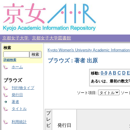
京都女子大学
京都女子大学図書館
検索
Kyoto Women's University Academic Information
ブラウズ : 著者 出原
詳細検索
ホーム
0-9
A
B
C
D
E
移動:
ブラウズ
あるいは、最初の数文
刊行物タイプ
ソート項目:
ソー
発行日
著者
タイトル
プ
レ
利用統計
ビ
発行日