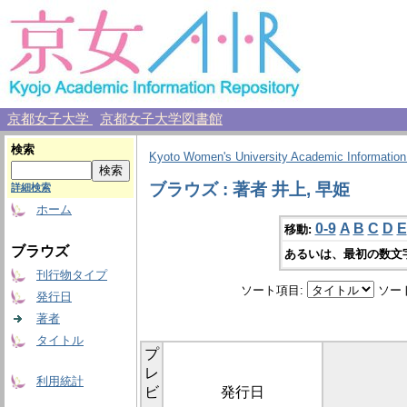
京都女子大学
京都女子大学図書館
検索
Kyoto Women's University Academic Information
ブラウズ : 著者 井上, 早姫
詳細検索
ホーム
0-9
A
B
C
D
E
移動:
ブラウズ
あるいは、最初の数文
刊行物タイプ
ソート項目:
ソー
発行日
著者
タイトル
プ
レ
利用統計
ビ
発行日