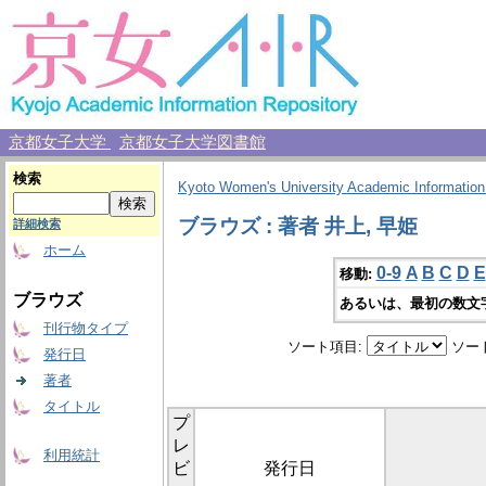
京都女子大学
京都女子大学図書館
検索
Kyoto Women's University Academic Information
ブラウズ : 著者 井上, 早姫
詳細検索
ホーム
0-9
A
B
C
D
E
移動:
ブラウズ
あるいは、最初の数文
刊行物タイプ
ソート項目:
ソー
発行日
著者
タイトル
プ
レ
利用統計
ビ
発行日