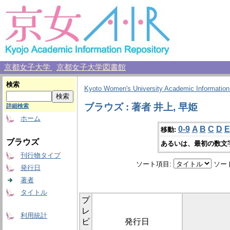
京都女子大学
京都女子大学図書館
検索
Kyoto Women's University Academic Information
ブラウズ : 著者 井上, 早姫
詳細検索
ホーム
0-9
A
B
C
D
E
移動:
ブラウズ
あるいは、最初の数文
刊行物タイプ
ソート項目:
ソー
発行日
著者
タイトル
プ
レ
利用統計
ビ
発行日