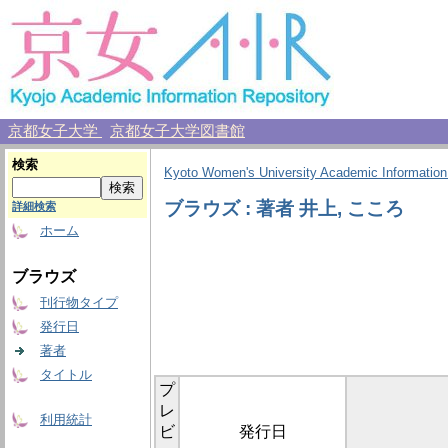
京都女子大学
京都女子大学図書館
検索
Kyoto Women's University Academic Information
ブラウズ : 著者 井上, こころ
詳細検索
ホーム
ブラウズ
刊行物タイプ
発行日
著者
タイトル
プ
レ
利用統計
ビ
発行日