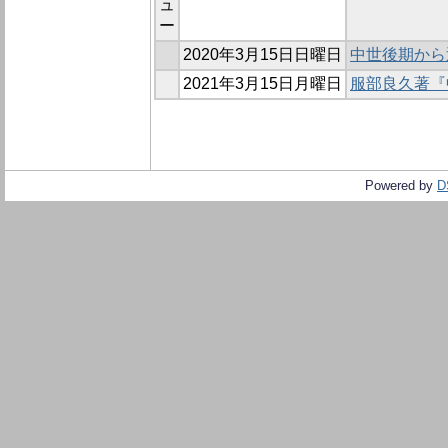
ュ
ー
2020年3月15日日曜日
中世後期から近
2021年3月15日月曜日
服部良久著『
Powered by
D