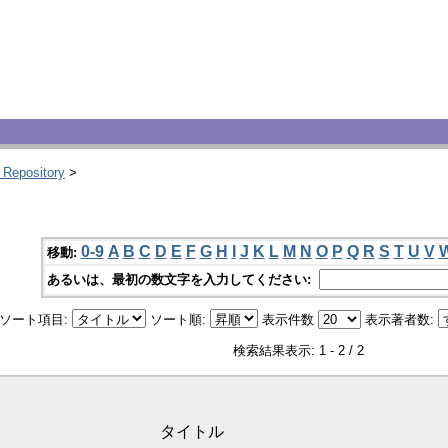
 Repository
>
0-9
A
B
C
D
E
F
G
H
I
J
K
L
M
N
O
P
Q
R
S
T
U
V
移動:
あるいは、最初の数文字を入力してください:
ソート項目:
ソート順:
表示件数
表示著者数:
検索結果表示: 1 - 2 / 2
タイトル