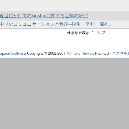
世にかけてのkinshipに関する近年の研究
中世のコミュニケーションと秩序─紛争・平和・儀礼』
検索結果表示: 1 - 2 / 2
Space Software
Copyright © 2002-2007
MIT
and
Hewlett-Packard
-
ご意見を