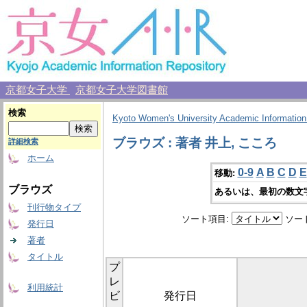
京都女子大学
京都女子大学図書館
検索
Kyoto Women's University Academic Information
ブラウズ : 著者 井上, こころ
詳細検索
ホーム
0-9
A
B
C
D
E
移動:
ブラウズ
あるいは、最初の数文
刊行物タイプ
ソート項目:
ソー
発行日
著者
タイトル
プ
レ
利用統計
ビ
発行日