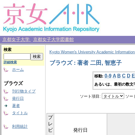
京都女子大学
京都女子大学図書館
検索
Kyoto Women's University Academic Information
ブラウズ : 著者 二田, 智恵子
詳細検索
ホーム
0-9
A
B
C
D
E
移動:
ブラウズ
あるいは、最初の数文
刊行物タイプ
ソート項目:
ソー
発行日
著者
タイトル
プ
レ
利用統計
ビ
発行日