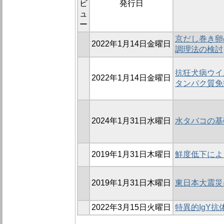
ビ
発行日
ュ
ー
京だし巻き卵
2022年1月14日金曜日
調理法の検討
抗狂犬病ウイル
2022年1月14日金曜日
タンパク質免
2024年1月31日水曜日
水タバコの基
2019年1月31日木曜日
鮮度低下によ
2019年1月31日木曜日
東日本大震災
2022年3月15日火曜日
特異的IgY