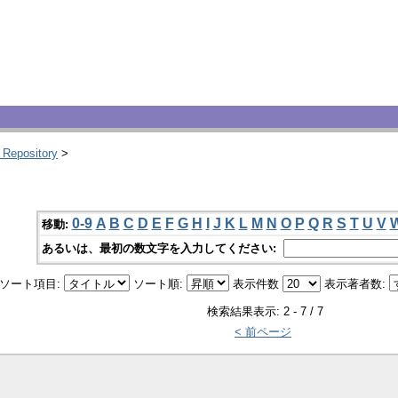
 Repository
>
0-9
A
B
C
D
E
F
G
H
I
J
K
L
M
N
O
P
Q
R
S
T
U
V
移動:
あるいは、最初の数文字を入力してください:
ソート項目:
ソート順:
表示件数
表示著者数:
検索結果表示: 2 - 7 / 7
< 前ページ