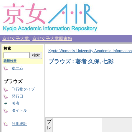
京都女子大学
京都女子大学図書館
検索
Kyoto Women's University Academic Information
ブラウズ : 著者 久保, 七彩
詳細検索
ホーム
ブラウズ
刊行物タイプ
発行日
著者
タイトル
プ
利用統計
レ