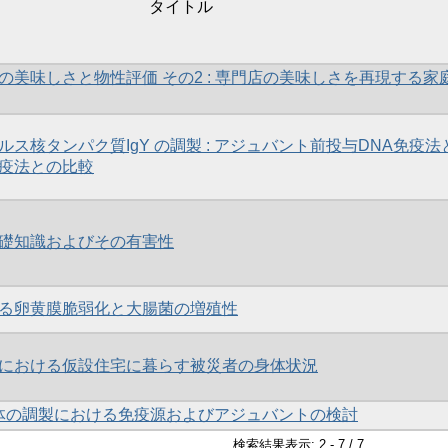
タイトル
の美味しさと物性評価 その2 : 専門店の美味しさを再現する家
ス核タンパク質IgY の調製 : アジュバント前投与DNA免疫法
疫法との比較
礎知識およびその有害性
る卵黄膜脆弱化と大腸菌の増殖性
における仮設住宅に暮らす被災者の身体状況
抗体の調製における免疫源およびアジュバントの検討
検索結果表示: 2 - 7 / 7