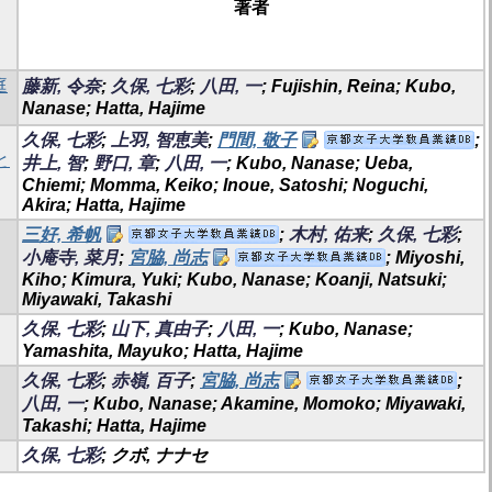
著者
庭
藤新, 令奈
;
久保, 七彩
;
八田, 一
; Fujishin, Reina; Kubo,
Nanase; Hatta, Hajime
久保, 七彩
;
上羽, 智恵美
;
門間, 敬子
;
と
井上, 智
;
野口, 章
;
八田, 一
; Kubo, Nanase; Ueba,
Chiemi; Momma, Keiko; Inoue, Satoshi; Noguchi,
Akira; Hatta, Hajime
三好, 希帆
;
木村, 佑来
;
久保, 七彩
;
小庵寺, 菜月
;
宮脇, 尚志
; Miyoshi,
Kiho; Kimura, Yuki; Kubo, Nanase; Koanji, Natsuki;
Miyawaki, Takashi
久保, 七彩
;
山下, 真由子
;
八田, 一
; Kubo, Nanase;
Yamashita, Mayuko; Hatta, Hajime
久保, 七彩
;
赤嶺, 百子
;
宮脇, 尚志
;
八田, 一
; Kubo, Nanase; Akamine, Momoko; Miyawaki,
Takashi; Hatta, Hajime
久保, 七彩
; クボ, ナナセ