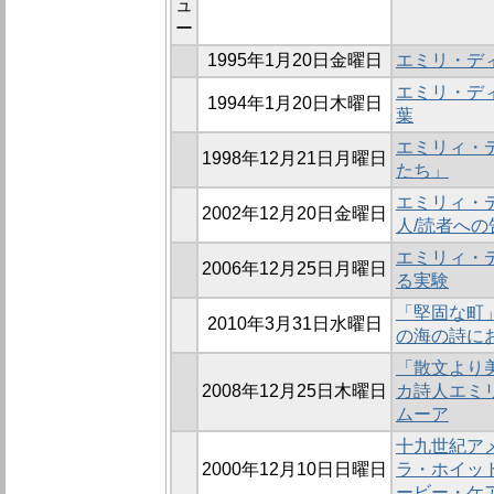
ュ
ー
1995年1月20日金曜日
エミリ・デ
エミリ・デ
1994年1月20日木曜日
葉
エミリィ・
1998年12月21日月曜日
たち」
エミリィ・デ
2002年12月20日金曜日
人/読者への
エミリィ・
2006年12月25日月曜日
る実験
「堅固な町」
2010年3月31日水曜日
の海の詩に
「散文より美
2008年12月25日木曜日
カ詩人エミ
ムーア
十九世紀アメ
2000年12月10日日曜日
ラ・ホイッ
ービー・ケ