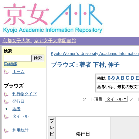
京都女子大学
京都女子大学図書館
検索
Kyoto Women's University Academic Information
ブラウズ : 著者 下村, 伸子
詳細検索
ホーム
0-9
A
B
C
D
E
移動:
ブラウズ
あるいは、最初の数文
刊行物タイプ
ソート項目:
ソー
発行日
著者
タイトル
プ
レ
利用統計
ビ
発行日