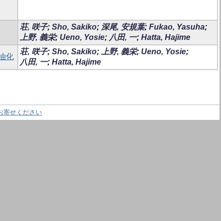
荘, 咲子
;
Sho, Sakiko
;
深尾, 安規葉
;
Fukao, Yasuha
;
上野, 義栄
;
Ueno, Yosie
;
八田, 一
;
Hatta, Hajime
荘, 咲子
;
Sho, Sakiko
;
上野, 義栄
;
Ueno, Yosie
;
油化
八田, 一
;
Hatta, Hajime
お寄せください