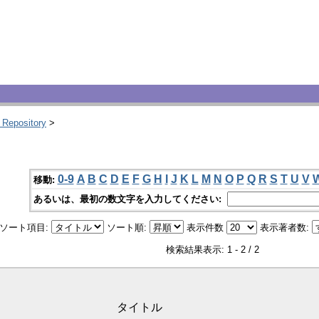
 Repository
>
0-9
A
B
C
D
E
F
G
H
I
J
K
L
M
N
O
P
Q
R
S
T
U
V
移動:
あるいは、最初の数文字を入力してください:
ソート項目:
ソート順:
表示件数
表示著者数:
検索結果表示: 1 - 2 / 2
タイトル