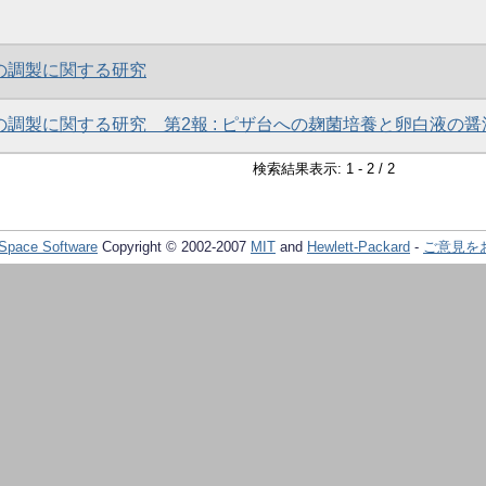
の調製に関する研究
の調製に関する研究 第2報 : ピザ台への麹菌培養と卵白液の醤
検索結果表示: 1 - 2 / 2
Space Software
Copyright © 2002-2007
MIT
and
Hewlett-Packard
-
ご意見を