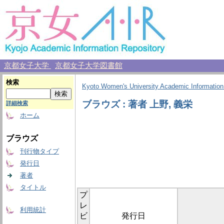
京都女子大学
京都女子大学図書館
検索
Kyoto Women's University Academic Information
ブラウズ : 著者 上野, 義栄
詳細検索
ホーム
ブラウズ
刊行物タイプ
発行日
著者
タイトル
プ
レ
利用統計
ビ
発行日