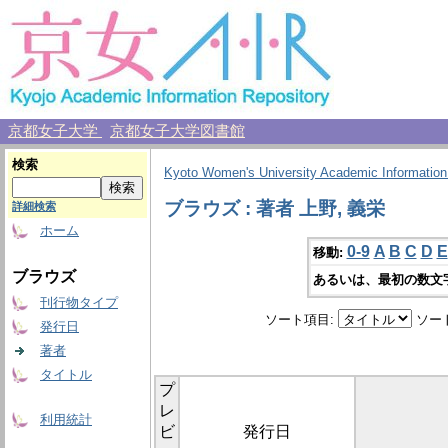
京都女子大学
京都女子大学図書館
検索
Kyoto Women's University Academic Information
ブラウズ : 著者 上野, 義栄
詳細検索
ホーム
0-9
A
B
C
D
E
移動:
ブラウズ
あるいは、最初の数文
刊行物タイプ
ソート項目:
ソー
発行日
著者
タイトル
プ
レ
利用統計
ビ
発行日