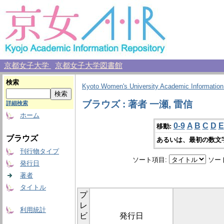
京都女子大学
京都女子大学図書館
検索
Kyoto Women's University Academic Information
ブラウズ : 著者 一瀬, 雷信
詳細検索
ホーム
0-9
A
B
C
D
E
移動:
ブラウズ
あるいは、最初の数文
刊行物タイプ
ソート項目:
ソー
発行日
著者
タイトル
プ
レ
利用統計
ビ
発行日