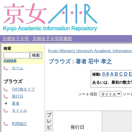
京都女子大学
京都女子大学図書館
検索
Kyoto Women's University Academic Information
ブラウズ : 著者 荘中 孝之
詳細検索
ホーム
0-9
A
B
C
D
E
移動:
ブラウズ
あるいは、最初の数文
刊行物タイプ
ソート項目:
ソー
発行日
著者
タイトル
プ
レ
利用統計
ビ
発行日