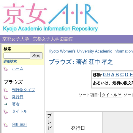
京都女子大学
京都女子大学図書館
検索
Kyoto Women's University Academic Information
ブラウズ : 著者 荘中 孝之
詳細検索
ホーム
0-9
A
B
C
D
E
移動:
ブラウズ
あるいは、最初の数文
刊行物タイプ
ソート項目:
ソー
発行日
著者
タイトル
プ
レ
利用統計
ビ
発行日