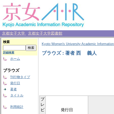
京都女子大学
京都女子大学図書館
検索
Kyoto Women's University Academic Information
ブラウズ : 著者 西 義人
詳細検索
ホーム
ブラウズ
刊行物タイプ
発行日
著者
タイトル
プ
レ
利用統計
ビ
発行日