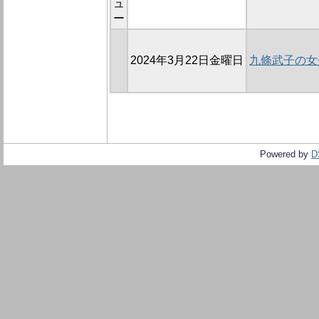
ュ
ー
2024年3月22日金曜日
九條武子の女
Powered by
D