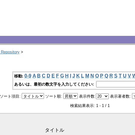
 Repository
>
0-9
A
B
C
D
E
F
G
H
I
J
K
L
M
N
O
P
Q
R
S
T
U
V
移動:
あるいは、最初の数文字を入力してください:
ソート項目:
ソート順:
表示件数
表示著者数:
検索結果表示: 1 - 1 / 1
タイトル