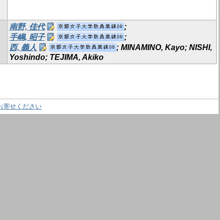
南野, 佳代
;
手嶋, 昭子
;
西, 義人
; MINAMINO, Kayo; NISHI,
Yoshindo; TEJIMA, Akiko
お寄せください