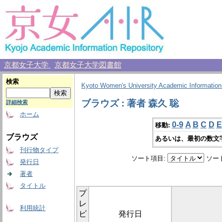
京都女子大学
京都女子大学図書館
検索
Kyoto Women's University Academic Information
ブラウズ : 著者 森久 聡
詳細検索
ホーム
0-9
A
B
C
D
E
移動:
ブラウズ
あるいは、最初の数文
刊行物タイプ
ソート項目:
ソー
発行日
著者
タイトル
プ
レ
利用統計
ビ
発行日