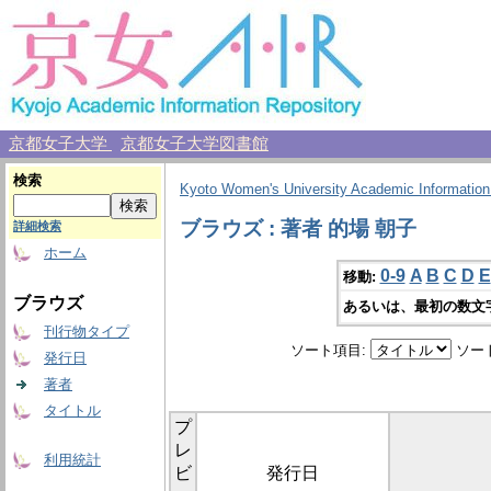
京都女子大学
京都女子大学図書館
検索
Kyoto Women's University Academic Information
ブラウズ : 著者 的場 朝子
詳細検索
ホーム
0-9
A
B
C
D
E
移動:
ブラウズ
あるいは、最初の数文
刊行物タイプ
ソート項目:
ソー
発行日
著者
タイトル
プ
レ
利用統計
ビ
発行日