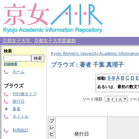
京都女子大学
京都女子大学図書館
検索
Kyoto Women's University Academic Information
ブラウズ : 著者 千葉 真理子
詳細検索
ホーム
0-9
A
B
C
D
E
移動:
ブラウズ
あるいは、最初の数文
刊行物タイプ
ソート項目:
ソー
発行日
著者
タイトル
プ
レ
利用統計
ビ
発行日