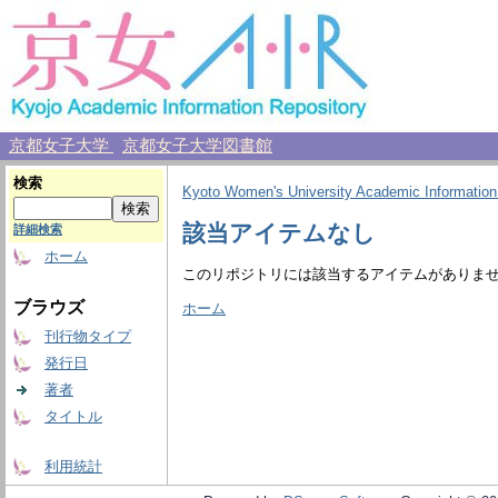
京都女子大学
京都女子大学図書館
検索
Kyoto Women's University Academic Information
該当アイテムなし
詳細検索
ホーム
このリポジトリには該当するアイテムがありま
ブラウズ
ホーム
刊行物タイプ
発行日
著者
タイトル
利用統計