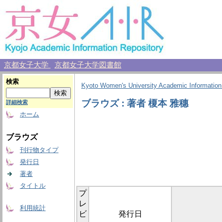
京都女子大学
京都女子大学図書館
検索
Kyoto Women's University Academic Information
ブラウズ : 著者 榎本 雅穗
詳細検索
ホーム
ブラウズ
刊行物タイプ
発行日
著者
タイトル
プ
レ
利用統計
ビ
発行日