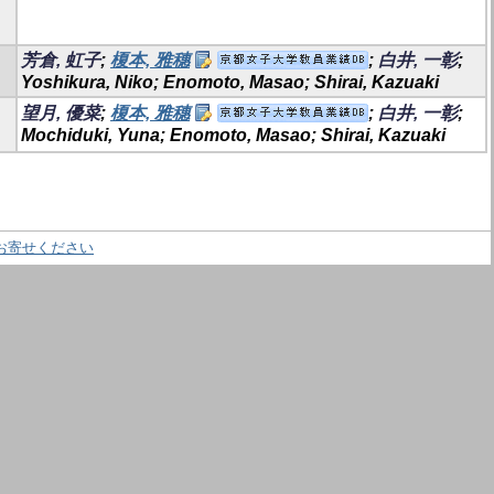
芳倉, 虹子
;
榎本, 雅穗
;
白井, 一彰
;
Yoshikura, Niko; Enomoto, Masao; Shirai, Kazuaki
望月, 優菜
;
榎本, 雅穗
;
白井, 一彰
;
Mochiduki, Yuna; Enomoto, Masao; Shirai, Kazuaki
お寄せください