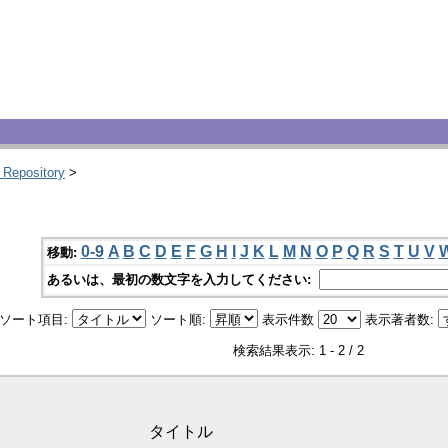
 Repository
>
0-9
A
B
C
D
E
F
G
H
I
J
K
L
M
N
O
P
Q
R
S
T
U
V
移動:
あるいは、最初の数文字を入力してください:
ソート項目:
ソート順:
表示件数
表示著者数:
検索結果表示: 1 - 2 / 2
タイトル