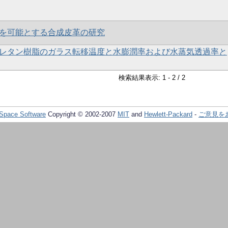
を可能とする合成皮革の研究
レタン樹脂のガラス転移温度と水膨潤率および水蒸気透過率と
検索結果表示: 1 - 2 / 2
Space Software
Copyright © 2002-2007
MIT
and
Hewlett-Packard
-
ご意見を