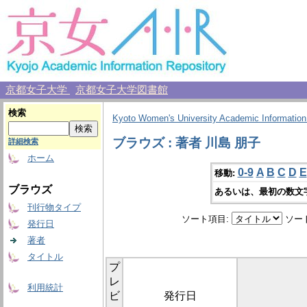
京都女子大学
京都女子大学図書館
検索
Kyoto Women's University Academic Information
ブラウズ : 著者 川島 朋子
詳細検索
ホーム
0-9
A
B
C
D
E
移動:
ブラウズ
あるいは、最初の数文
刊行物タイプ
ソート項目:
ソー
発行日
著者
タイトル
プ
レ
利用統計
ビ
発行日